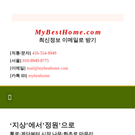
MyBestHome.com
최신정보 이메일로 받기
[직통/문자]
416-554-8949
[서울]
010-8949-8775
[이메일]
mail@mybesthome.com
[카톡 ID]
mybesthome
인사/소개
지역별 신규매물
Hot List
좋은 집 갖기
매매절차
분양콘도
분양절차
전매콘도
전매절차
동영상/칼럼
유용한정보
고객문의
‘지상’에서’정원’으로
통로·계단부터 시작 나무·화초로 마무리