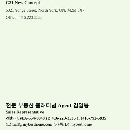
C21 New Concept
6321 Yonge Street, North York, ON, M2M 3X7
Office : 416.223.3535
전문 부동산 플래티넘 Agent 김일봉
Sales Representative
전화
(C)
416-554-8949
(B)
416-223-3535
(F)
416-792-5835
(E)
mail@mybesthome.com
(카톡ID) mybesthome