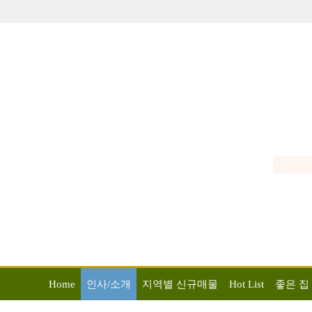
Home
인사/소개
지역별 신규매물
Hot List
좋은 집