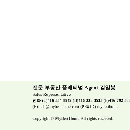
전문 부동산 플래티넘 Agent 김일봉
Sales Representative
전화
(C)
416-554-8949
(B)
416-223-3535
(F)
416-792-58
(E)
mail@mybesthome.com
(카톡ID) mybesthome
Copyright ©
MyBestHome
All rights reserved.