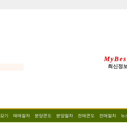
MyBes
최신정보
 갖기
매매절차
분양콘도
분양절차
전매콘도
전매절차
뉴