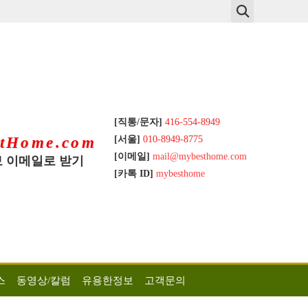
[직통/문자]
416-554-8949
[서울]
010-8949-8775
tHome.com
[이메일]
mail@mybesthome.com
 이메일로 받기
[카톡 ID]
mybesthome
스
동영상/칼럼
유용한정보
고객문의