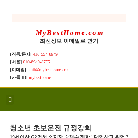
MyBestHome.com
최신정보 이메일로 받기
[직통/문자]
416-554-8949
[서울]
010-8949-8775
[이메일]
mail@mybesthome.com
[카톡 ID]
mybesthome
인사/소개
지역별 신규매물
Hot List
좋은 집 갖기
매매절차
분양콘도
분양절차
전매콘도
전매절차
동영상/칼럼
유용한정보
고객문의
청소년 초보운전 규정강화
19세이하 G2면허 소지자 승객수 제한 "대형사고 위험 3