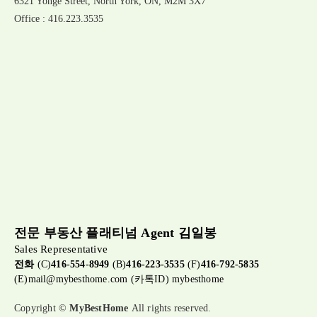
6321 Yonge Street, North York, ON, M2M 3X7
Office : 416.223.3535
전문 부동산 플래티넘 Agent 김일봉
Sales Representative
전화
(C)
416-554-8949
(B)
416-223-3535
(F)
416-792-5835
(E)
mail@mybesthome.com
(카톡ID) mybesthome
Copyright ©
MyBestHome
All rights reserved.