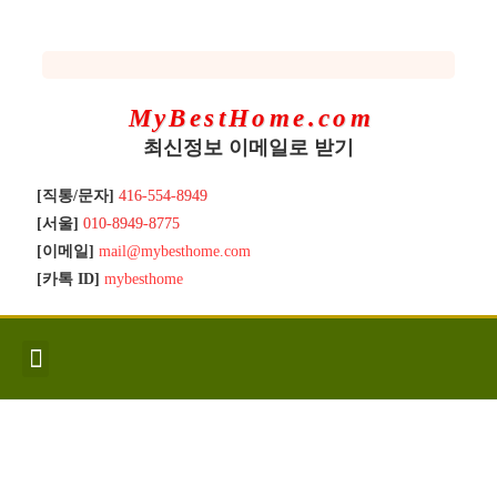
MyBestHome.com
최신정보 이메일로 받기
[직통/문자]
416-554-8949
[서울]
010-8949-8775
[이메일]
mail@mybesthome.com
[카톡 ID]
mybesthome
인사/소개
지역별 신규매물
Hot List
좋은 집 갖기
매매절차
분양콘도
분양절차
전매콘도
전매절차
동영상/칼럼
유용한정보
고객문의