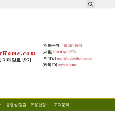
[직통/문자]
416-554-8949
[서울]
010-8949-8775
tHome.com
[이메일]
mail@mybesthome.com
 이메일로 받기
[카톡 ID]
mybesthome
스
동영상/칼럼
유용한정보
고객문의