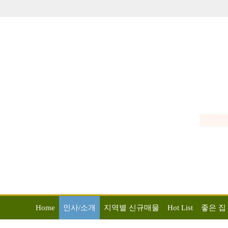
Home
인사/소개
지역별 신규매물
Hot List
좋은 집