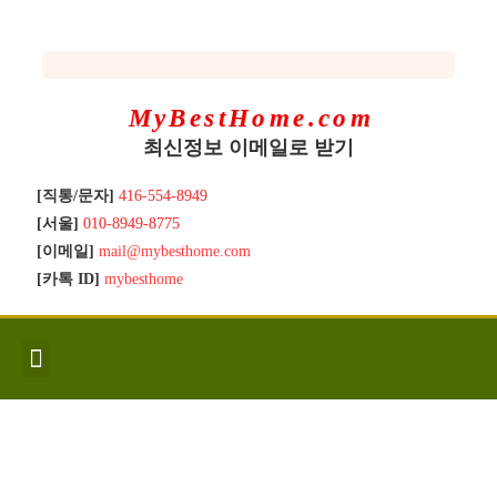
MyBestHome.com
최신정보 이메일로 받기
[직통/문자]
416-554-8949
[서울]
010-8949-8775
[이메일]
mail@mybesthome.com
[카톡 ID]
mybesthome
인사/소개
지역별 신규매물
Hot List
좋은 집 갖기
매매절차
분양콘도
분양절차
전매콘도
전매절차
동영상/칼럼
유용한정보
고객문의