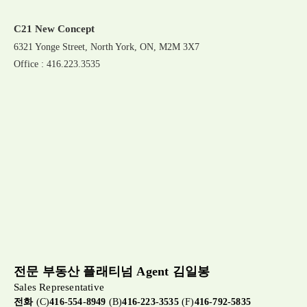
C21 New Concept
6321 Yonge Street, North York, ON, M2M 3X7
Office : 416.223.3535
전문 부동산 플래티넘 Agent 김일봉
Sales Representative
전화
(C)
416-554-8949
(B)
416-223-3535
(F)
416-792-5835