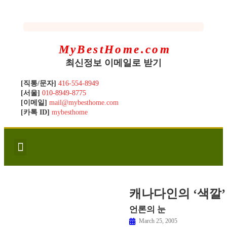
MyBestHome.com
최신정보 이메일로 받기
[직통/문자]
416-554-8949
[서울]
010-8949-8775
[이메일]
mail@mybesthome.com
[카톡 ID]
mybesthome
인사/소개
지역별 신규매물
Hot List
좋은 집 갖기
매매절차
분양콘도
분양절차
전매콘도
전매절차
동영상/칼럼
유용한정보
고객문의
캐나다인의 ‘색깔’
언론의 눈
March 25, 2005