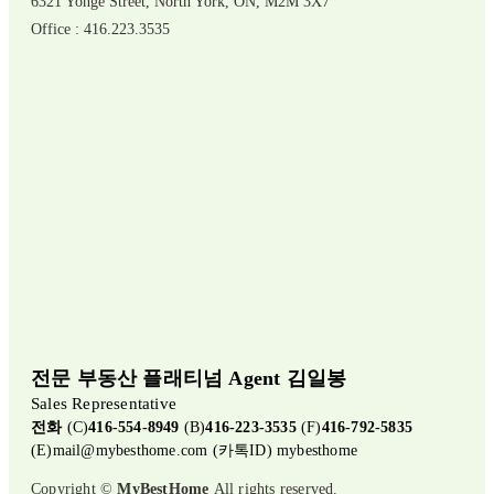
6321 Yonge Street, North York, ON, M2M 3X7
Office : 416.223.3535
전문 부동산 플래티넘 Agent 김일봉
Sales Representative
전화
(C)
416-554-8949
(B)
416-223-3535
(F)
416-792-5835
(E)
mail@mybesthome.com
(카톡ID) mybesthome
Copyright ©
MyBestHome
All rights reserved.