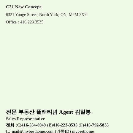
C21 New Concept
6321 Yonge Street, North York, ON, M2M 3X7
Office : 416.223.3535
전문 부동산 플래티넘 Agent 김일봉
Sales Representative
전화
(C)
416-554-8949
(B)
416-223-3535
(F)
416-792-5835
(E)
mail@mybesthome.com
(카톡ID) mybesthome