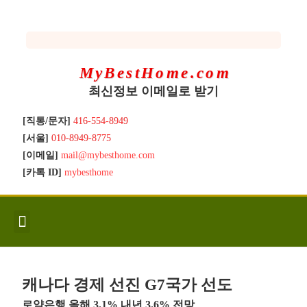
MyBestHome.com
최신정보 이메일로 받기
[직통/문자]
416-554-8949
[서울]
010-8949-8775
[이메일]
mail@mybesthome.com
[카톡 ID]
mybesthome
인사/소개
지역별 신규매물
Hot List
좋은 집 갖기
매매절차
분양콘도
분양절차
전매콘도
전매절차
동영상/칼럼
유용한정보
고객문의
캐나다 경제 선진 G7국가 선도
로얄은행 올해 3.1% 내년 3.6% 전망