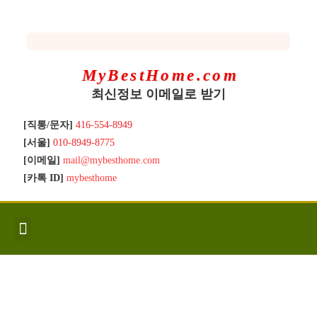
MyBestHome.com
최신정보 이메일로 받기
[직통/문자]
416-554-8949
[서울]
010-8949-8775
[이메일]
mail@mybesthome.com
[카톡 ID]
mybesthome
인사/소개
지역별 신규매물
Hot List
좋은 집 갖기
매매절차
분양콘도
분양절차
전매콘도
전매절차
동영상/칼럼
유용한정보
고객문의