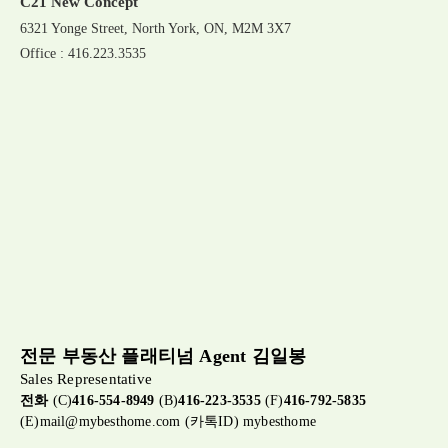
C21 New Concept
6321 Yonge Street, North York, ON, M2M 3X7
Office : 416.223.3535
전문 부동산 플래티넘 Agent 김일봉
Sales Representative
전화
(C)
416-554-8949
(B)
416-223-3535
(F)
416-792-5835
(E)
mail@mybesthome.com
(카톡ID) mybesthome