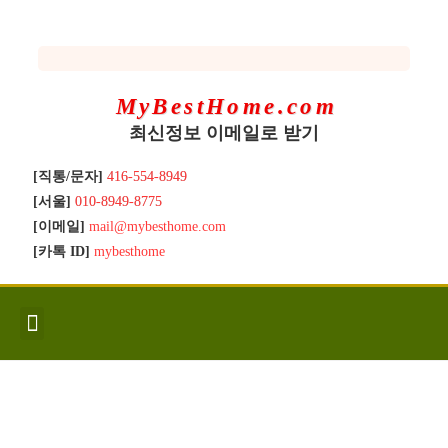
MyBestHome.com
최신정보 이메일로 받기
[직통/문자]
416-554-8949
[서울]
010-8949-8775
[이메일]
mail@mybesthome.com
[카톡 ID]
mybesthome
인사/소개
지역별 신규매물
Hot List
좋은 집 갖기
매매절차
분양콘도
분양절차
전매콘도
전매절차
동영상/칼럼
유용한정보
고객문의