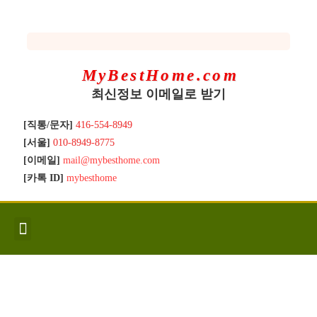
MyBestHome.com
최신정보 이메일로 받기
[직통/문자]
416-554-8949
[서울]
010-8949-8775
[이메일]
mail@mybesthome.com
[카톡 ID]
mybesthome
인사/소개
지역별 신규매물
Hot List
좋은 집 갖기
매매절차
분양콘도
분양절차
전매콘도
전매절차
동영상/칼럼
유용한정보
고객문의