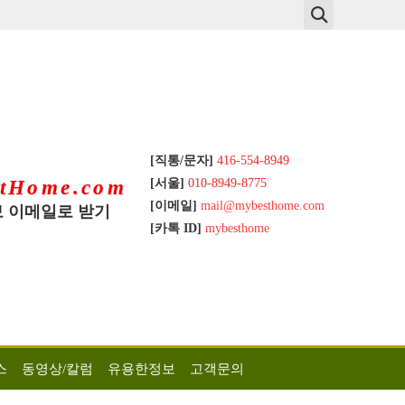
[직통/문자]
416-554-8949
[서울]
010-8949-8775
tHome.com
[이메일]
mail@mybesthome.com
 이메일로 받기
[카톡 ID]
mybesthome
스
동영상/칼럼
유용한정보
고객문의