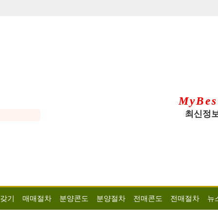
MyBes
최신정보
 갖기
매매절차
분양콘도
분양절차
전매콘도
전매절차
뉴