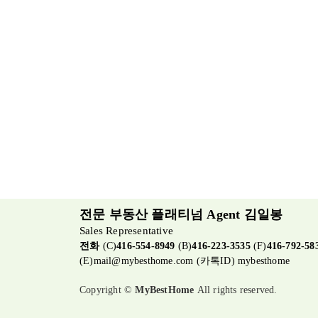
전문 부동산 플래티넘 Agent 김일봉
Sales Representative
전화
(C)
416-554-8949
(B)
416-223-3535
(F)
416-792-58
(E)
mail@mybesthome.com
(카톡ID) mybesthome
Copyright ©
MyBestHome
All rights reserved.