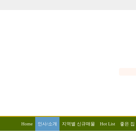
Home
인사/소개
지역별 신규매물
Hot List
좋은 집