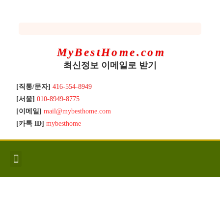
MyBestHome.com
최신정보 이메일로 받기
[직통/문자]
416-554-8949
[서울]
010-8949-8775
[이메일]
mail@mybesthome.com
[카톡 ID]
mybesthome
인사/소개
지역별 신규매물
Hot List
좋은 집 갖기
매매절차
분양콘도
분양절차
전매콘도
전매절차
동영상/칼럼
유용한정보
고객문의