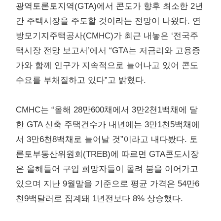
광역토론토지역(GTA)에서 콘도가 향후 최소한 2년
간 주택시장을 주도할 것이라는 전망이 나왔다. 연
방모기지주택공사(CMHC)가 최근 내놓은 ‘전국주
택시장 전망 보고서’에서 “GTA는 저금리와 고용증
가와 함께 인구가 지속적으로 늘어나고 있어 콘도
수요를 부채질하고 있다”고 밝혔다.
CMHC는 “올해 28만600채에서 3만2천1백채에 달
한 GTA 신축 주택건수가 내년에는 3만1천5백채에
서 3만6천8백채로 늘어날 것”이라고 내다봤다. 토
론토부동산위원회(TREB)에 따르면 GTA콘도시장
은 올해들어 구입 희망자들이 몰려 붐을 이어가고
있으며 지난 9월말을 기준으로 평균 가격은 54만6
천9백달러로 집계돼 1년전보다 8% 상승했다.