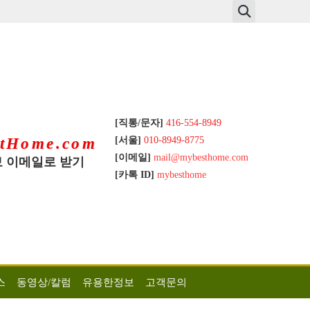
[직통/문자]
416-554-8949
[서울]
010-8949-8775
tHome.com
[이메일]
mail@mybesthome.com
 이메일로 받기
[카톡 ID]
mybesthome
스
동영상/칼럼
유용한정보
고객문의