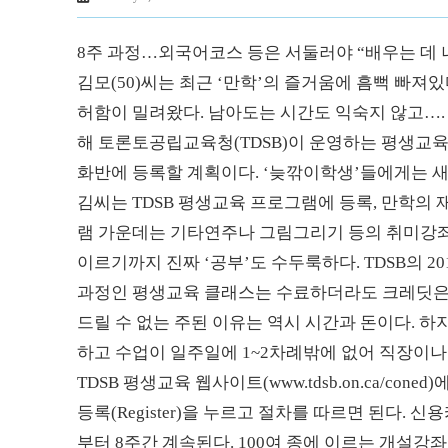
8주 과정…외국어코스 등은 서둘러야 “배우는 데 
김모(50)씨는 최근 ‘만학’의 즐거움에 흠뻑 빠져
허함이 밀려왔다. 남아도는 시간도 익숙지 않고…
해 토론토공립교육청(TDSB)이 운영하는 평생교육(Con
화반에 등록할 계획이다. ‘늦깎이학생’들에게는 
김씨는 TDSB 평생교육 프로그램에 등록, 만학의 
램 가운데는 기타연주나 그림그리기 등의 취미강좌도
이르기까지 진짜 ‘공부’도 수두룩하다. TDSB의 2
과정인 평생교육 클래스는 수료하더라도 크레딧은 받
드릴 수 없는 주된 이유는 역시 시간과 돈이다. 하
하고 수업이 일주일에 1~2차례밖에 없어 직장이
TDSB 평생교육 웹사이트(www.tdsb.on.ca/cone
등록(Register)을 누르고 절차를 따르면 된다.
부터 8주간 계속된다. 100여 종에 이르는 개설강