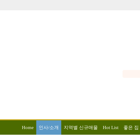
Home
인사/소개
지역별 신규매물
Hot List
좋은 집