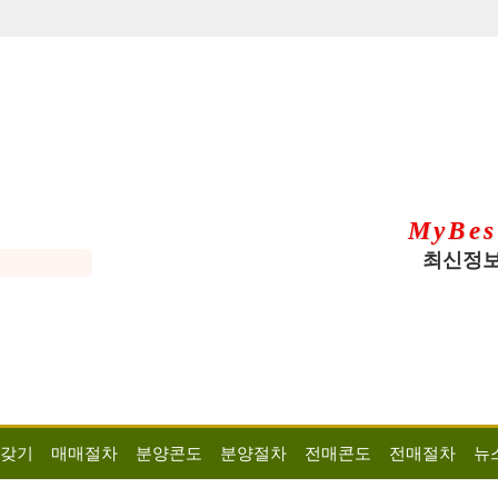
MyBes
최신정보
 갖기
매매절차
분양콘도
분양절차
전매콘도
전매절차
뉴