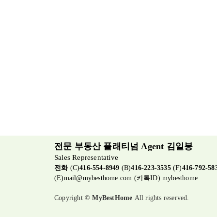
전문 부동산 플래티넘 Agent 김일봉
Sales Representative
전화
(C)
416-554-8949
(B)
416-223-3535
(F)
416-792-58
(E)
mail@mybesthome.com
(카톡ID) mybesthome
Copyright ©
MyBestHome
All rights reserved.