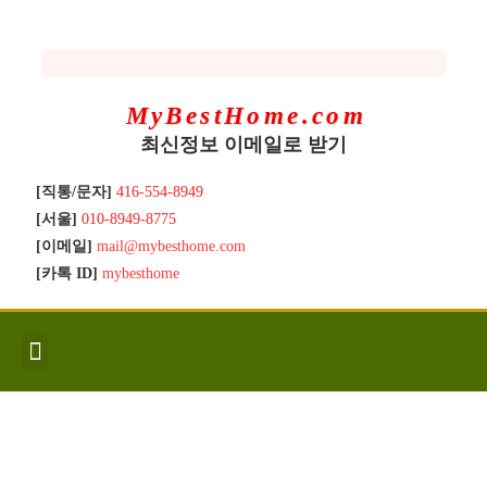
MyBestHome.com
최신정보 이메일로 받기
[직통/문자]
416-554-8949
[서울]
010-8949-8775
[이메일]
mail@mybesthome.com
[카톡 ID]
mybesthome
인사/소개
지역별 신규매물
Hot List
좋은 집 갖기
매매절차
분양콘도
분양절차
전매콘도
전매절차
동영상/칼럼
유용한정보
고객문의