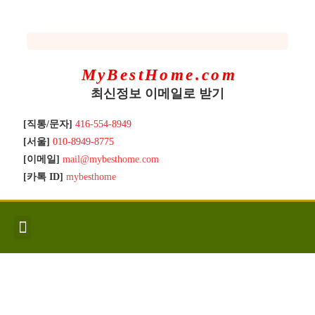
MyBestHome.com
최신정보 이메일로 받기
[직통/문자]
416-554-8949
[서울]
010-8949-8775
[이메일]
mail@mybesthome.com
[카톡 ID]
mybesthome
인사/소개
지역별 신규매물
Hot List
좋은 집 갖기
매매절차
분양콘도
분양절차
전매콘도
전매절차
동영상/칼럼
유용한정보
고객문의