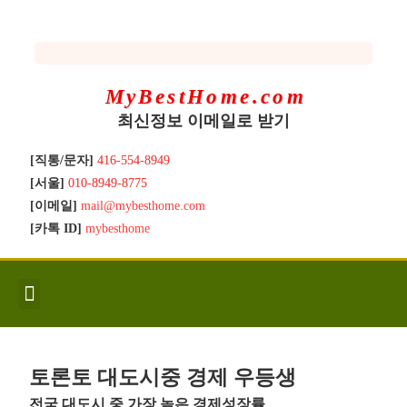
MyBestHome.com
최신정보 이메일로 받기
[직통/문자]
416-554-8949
[서울]
010-8949-8775
[이메일]
mail@mybesthome.com
[카톡 ID]
mybesthome
인사/소개
지역별 신규매물
Hot List
좋은 집 갖기
매매절차
분양콘도
분양절차
전매콘도
전매절차
동영상/칼럼
유용한정보
고객문의
토론토 대도시중 경제 우등생
전국 대도시 중 가장 높은 경제성장률