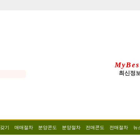
MyBes
최신정보
 갖기
매매절차
분양콘도
분양절차
전매콘도
전매절차
뉴