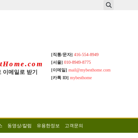
[직통/문자]
416-554-8949
[서울]
010-8949-8775
tHome.com
[이메일]
mail@mybesthome.com
 이메일로 받기
[카톡 ID]
mybesthome
스
동영상/칼럼
유용한정보
고객문의