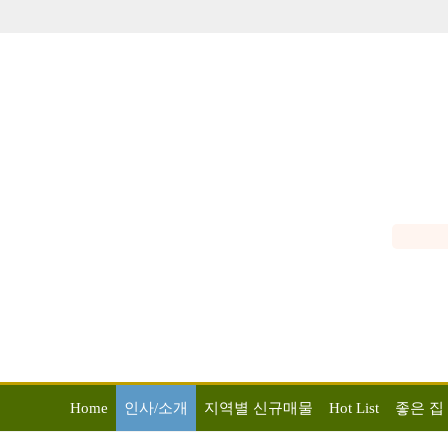
Home
인사/소개
지역별 신규매물
Hot List
좋은 집