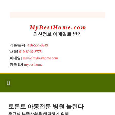
MyBestHome.com
최신정보 이메일로 받기
[직통/문자]
416-554-8949
[서울]
010-8949-8775
[이메일]
mail@mybesthome.com
[카톡 ID]
mybesthome
인사/소개
지역별 신규매물
Hot List
좋은 집 갖기
매매절차
분양콘도
분양절차
전매콘도
전매절차
동영상/칼럼
유용한정보
고객문의
토론토 아동전문 병원 늘린다
응급실 부족상황을 해결하기 위해