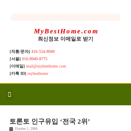
MyBestHome.com
최신정보 이메일로 받기
[직통/문자]
416-554-8949
[서울]
010-8949-8775
[이메일]
mail@mybesthome.com
[카톡 ID]
mybesthome
인사/소개
지역별 신규매물
Hot List
좋은 집 갖기
매매절차
분양콘도
분양절차
전매콘도
전매절차
동영상/칼럼
유용한정보
고객문의
토론토 인구유입 ‘전국 2위’
October 1, 2004