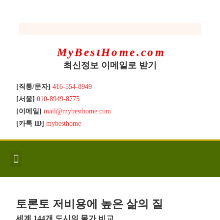
MyBestHome.com
최신정보 이메일로 받기
[직통/문자]
416-554-8949
[서울]
010-8949-8775
[이메일]
mail@mybesthome.com
[카톡 ID]
mybesthome
인사/소개
지역별 신규매물
Hot List
좋은 집 갖기
매매절차
분양콘도
분양절차
전매콘도
전매절차
동영상/칼럼
유용한정보
고객문의
토론토 저비용에 높은 삶의 질
세계 144개 도시의 물가 비교