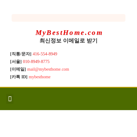
MyBestHome.com
최신정보 이메일로 받기
[직통/문자]
416-554-8949
[서울]
010-8949-8775
[이메일]
mail@mybesthome.com
[카톡 ID]
mybesthome
인사/소개
지역별 신규매물
Hot List
좋은 집 갖기
매매절차
분양콘도
분양절차
전매콘도
전매절차
동영상/칼럼
유용한정보
고객문의