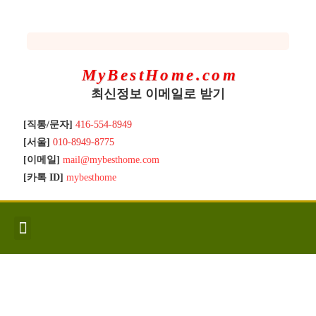
MyBestHome.com
최신정보 이메일로 받기
[직통/문자]
416-554-8949
[서울]
010-8949-8775
[이메일]
mail@mybesthome.com
[카톡 ID]
mybesthome
인사/소개
지역별 신규매물
Hot List
좋은 집 갖기
매매절차
분양콘도
분양절차
전매콘도
전매절차
동영상/칼럼
유용한정보
고객문의