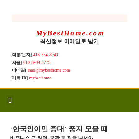
MyBestHome.com
최신정보 이메일로 받기
[직통/문자]
416-554-8949
[서울]
010-8949-8775
[이메일]
mail@mybesthome.com
[카톡 ID]
mybesthome
인사/소개
지역별 신규매물
Hot List
좋은 집 갖기
매매절차
분양콘도
분양절차
전매콘도
전매절차
동영상/칼럼
유용한정보
고객문의
‘한국인이민 증대’ 중지 모을 때
비즈니스 큰 타격, 공관 등 적극 나서야