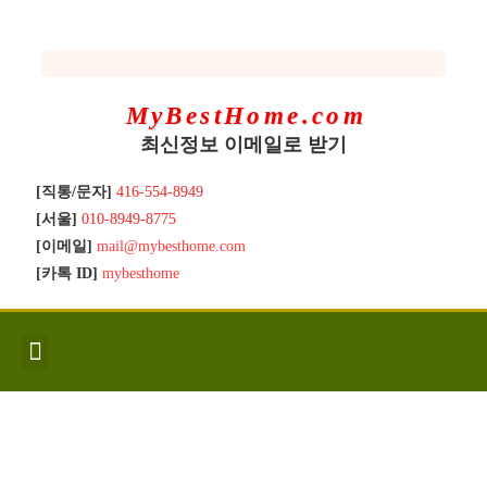
MyBestHome.com
최신정보 이메일로 받기
[직통/문자]
416-554-8949
[서울]
010-8949-8775
[이메일]
mail@mybesthome.com
[카톡 ID]
mybesthome
인사/소개
지역별 신규매물
Hot List
좋은 집 갖기
매매절차
분양콘도
분양절차
전매콘도
전매절차
동영상/칼럼
유용한정보
고객문의