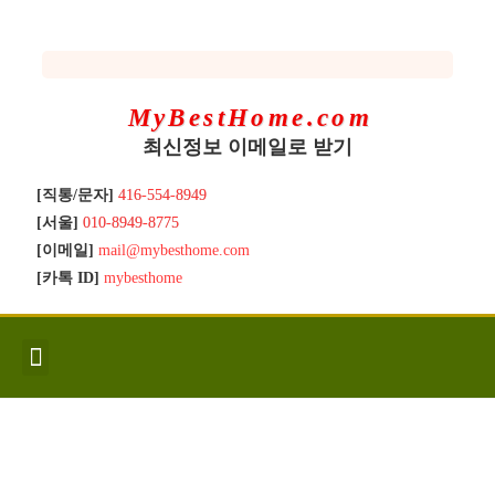
MyBestHome.com
최신정보 이메일로 받기
[직통/문자]
416-554-8949
[서울]
010-8949-8775
[이메일]
mail@mybesthome.com
[카톡 ID]
mybesthome
인사/소개
지역별 신규매물
Hot List
좋은 집 갖기
매매절차
분양콘도
분양절차
전매콘도
전매절차
동영상/칼럼
유용한정보
고객문의