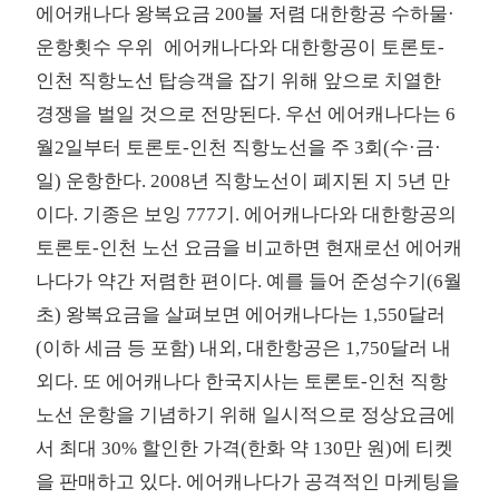
에어캐나다 왕복요금 200불 저렴 대한항공 수하물·
운항횟수 우위
에어캐나다와 대한항공이 토론토-
인천 직항노선 탑승객을 잡기 위해 앞으로 치열한
경쟁을 벌일 것으로 전망된다. 우선 에어캐나다는 6
월2일부터 토론토-인천 직항노선을 주 3회(수·금·
일) 운항한다. 2008년 직항노선이 폐지된 지 5년 만
이다. 기종은 보잉 777기. 에어캐나다와 대한항공의
토론토-인천 노선 요금을 비교하면 현재로선 에어캐
나다가 약간 저렴한 편이다. 예를 들어 준성수기(6월
초) 왕복요금을 살펴보면 에어캐나다는 1,550달러
(이하 세금 등 포함) 내외, 대한항공은 1,750달러 내
외다. 또 에어캐나다 한국지사는 토론토-인천 직항
노선 운항을 기념하기 위해 일시적으로 정상요금에
서 최대 30% 할인한 가격(한화 약 130만 원)에 티켓
을 판매하고 있다. 에어캐나다가 공격적인 마케팅을