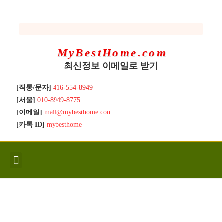
MyBestHome.com
최신정보 이메일로 받기
[직통/문자]
416-554-8949
[서울]
010-8949-8775
[이메일]
mail@mybesthome.com
[카톡 ID]
mybesthome
인사/소개
지역별 신규매물
Hot List
좋은 집 갖기
매매절차
분양콘도
분양절차
전매콘도
전매절차
동영상/칼럼
유용한정보
고객문의