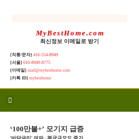
MyBestHome.com
최신정보 이메일로 받기
[직통/문자]
416-554-8949
[서울]
010-8949-8775
[이메일]
mail@mybesthome.com
[카톡 ID]
mybesthome
인사/소개
지역별 신규매물
Hot List
좋은 집 갖기
매매절차
분양콘도
분양절차
전매콘도
전매절차
동영상/칼럼
유용한정보
고객문의
‘100만불+’ 모기지 급증
'바닥금리' 여파...평균규모도 증가