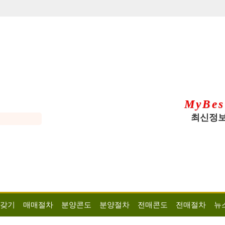
MyBes
최신정보
 갖기
매매절차
분양콘도
분양절차
전매콘도
전매절차
뉴