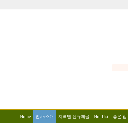
Home
인사/소개
지역별 신규매물
Hot List
좋은 집