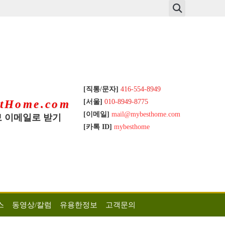
[직통/문자]
416-554-8949
[서울]
010-8949-8775
tHome.com
[이메일]
mail@mybesthome.com
 이메일로 받기
[카톡 ID]
mybesthome
스
동영상/칼럼
유용한정보
고객문의