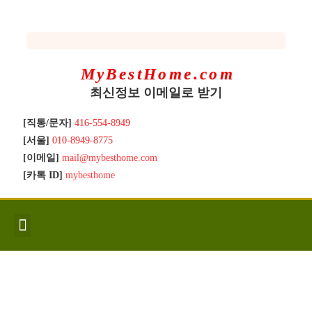
MyBestHome.com
최신정보 이메일로 받기
[직통/문자]
416-554-8949
[서울]
010-8949-8775
[이메일]
mail@mybesthome.com
[카톡 ID]
mybesthome
인사/소개
지역별 신규매물
Hot List
좋은 집 갖기
매매절차
분양콘도
분양절차
전매콘도
전매절차
동영상/칼럼
유용한정보
고객문의