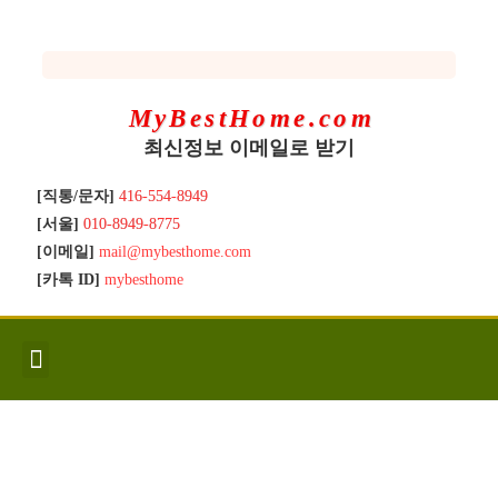
MyBestHome.com
최신정보 이메일로 받기
[직통/문자]
416-554-8949
[서울]
010-8949-8775
[이메일]
mail@mybesthome.com
[카톡 ID]
mybesthome
인사/소개
지역별 신규매물
Hot List
좋은 집 갖기
매매절차
분양콘도
분양절차
전매콘도
전매절차
동영상/칼럼
유용한정보
고객문의