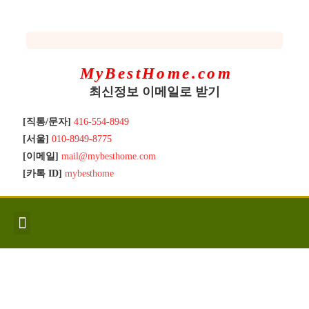
MyBestHome.com
최신정보 이메일로 받기
[직통/문자]
416-554-8949
[서울]
010-8949-8775
[이메일]
mail@mybesthome.com
[카톡 ID]
mybesthome
인사/소개
지역별 신규매물
Hot List
좋은 집 갖기
매매절차
분양콘도
분양절차
전매콘도
전매절차
동영상/칼럼
유용한정보
고객문의