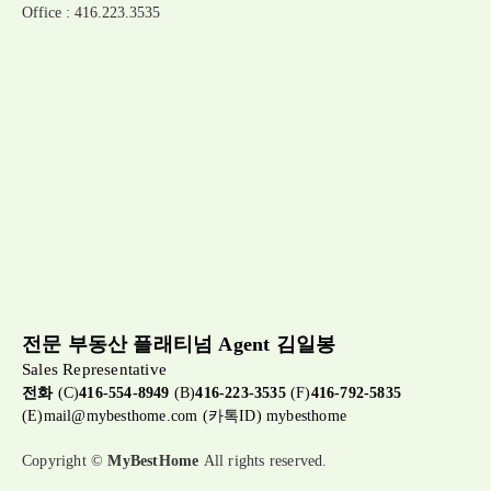
Office : 416.223.3535
전문 부동산 플래티넘 Agent 김일봉
Sales Representative
전화
(C)
416-554-8949
(B)
416-223-3535
(F)
416-792-5835
(E)
mail@mybesthome.com
(카톡ID) mybesthome
Copyright ©
MyBestHome
All rights reserved.