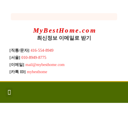
MyBestHome.com
최신정보 이메일로 받기
[직통/문자]
416-554-8949
[서울]
010-8949-8775
[이메일]
mail@mybesthome.com
[카톡 ID]
mybesthome
인사/소개
지역별 신규매물
Hot List
좋은 집 갖기
매매절차
분양콘도
분양절차
전매콘도
전매절차
동영상/칼럼
유용한정보
고객문의