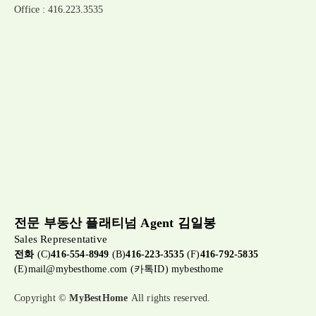
Office : 416.223.3535
전문 부동산 플래티넘 Agent 김일봉
Sales Representative
전화
(C)
416-554-8949
(B)
416-223-3535
(F)
416-792-5835
(E)
mail@mybesthome.com
(카톡ID) mybesthome
Copyright ©
MyBestHome
All rights reserved.