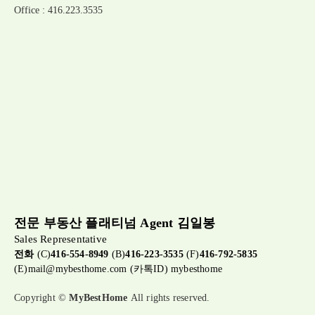
Office : 416.223.3535
전문 부동산 플래티넘 Agent 김일봉
Sales Representative
전화
(C)
416-554-8949
(B)
416-223-3535
(F)
416-792-5835
(E)
mail@mybesthome.com
(카톡ID) mybesthome
Copyright ©
MyBestHome
All rights reserved.