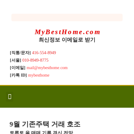
MyBestHome.com
최신정보 이메일로 받기
[직통/문자]
416-554-8949
[서울]
010-8949-8775
[이메일]
mail@mybesthome.com
[카톡 ID]
mybesthome
인사/소개
지역별 신규매물
Hot List
좋은 집 갖기
매매절차
분양콘도
분양절차
전매콘도
전매절차
동영상/칼럼
유용한정보
고객문의
9월 기존주택 거래 호조
토론토 올 매매 기록 경신 전망