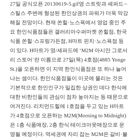
27일 공식오픈 20130619-5.gif영 스트릿과 셰퍼드∼
스틸스 주변에 형성된 한인상권의 파워가 더욱 막강
해질 전망이다. 현재 쏜힐·노스욕에서 영업 중인 주
요 한인식품점들은 갤러리아수퍼마켓 쏜힐점, 한국
식품 쏜힐·스프링가든점, H마트 핀치·노스욕점 등
이 있다. H마트가 영/셰퍼드에 ‘M2M 아시안 그로서
리 스토어’란 이름으로 27일(목) 4호점(4885 Yonge
St.)을 오픈하면 이 지역 한인식품점은 또 하나 늘어
나는 셈이다. 한인식품점들이 이곳에 몰리는 것은
기본적으로 한인인구가 밀집한 상권인 데다 한식에
대한 비한인들의 관심이 점차 높아지는 등 때문으로
여겨진다. 리치먼드힐에 1호점을 두고 있는 H마트
가 4호점으로 오픈하는 M2M(Morning to Midnight)
은 1층 식품매장, 2층 한식 테이크아웃매장으로 운
영될 예정이다. 역세권에 자리 잡는 M2M은 갈비·불