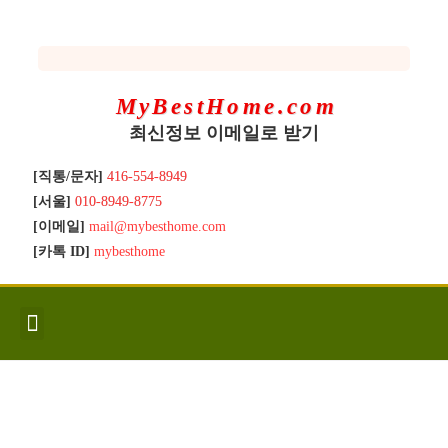
MyBestHome.com
최신정보 이메일로 받기
[직통/문자]
416-554-8949
[서울]
010-8949-8775
[이메일]
mail@mybesthome.com
[카톡 ID]
mybesthome
인사/소개
지역별 신규매물
Hot List
좋은 집 갖기
매매절차
분양콘도
분양절차
전매콘도
전매절차
동영상/칼럼
유용한정보
고객문의