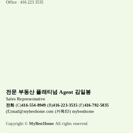
Office : 416.223.3535
전문 부동산 플래티넘 Agent 김일봉
Sales Representative
전화
(C)
416-554-8949
(B)
416-223-3535
(F)
416-792-5835
(E)
mail@mybesthome.com
(카톡ID) mybesthome
Copyright ©
MyBestHome
All rights reserved.