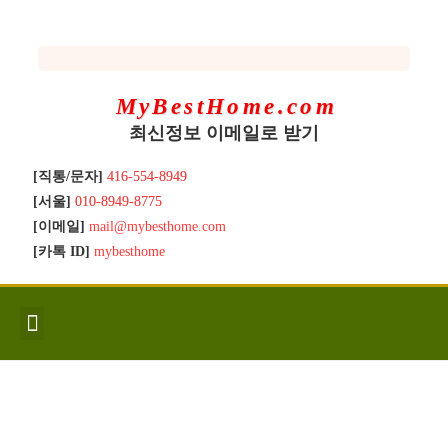
MyBestHome.com
최신정보 이메일로 받기
[직통/문자]
416-554-8949
[서울]
010-8949-8775
[이메일]
mail@mybesthome.com
[카톡 ID]
mybesthome
인사/소개
지역별 신규매물
Hot List
좋은 집 갖기
매매절차
분양콘도
분양절차
전매콘도
전매절차
동영상/칼럼
유용한정보
고객문의