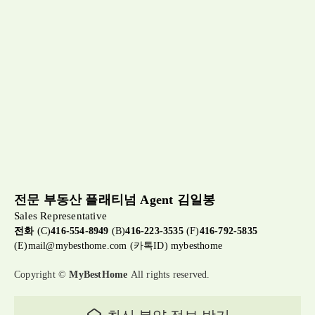
전문 부동산 플래티넘 Agent 김일봉
Sales Representative
전화
(C)
416-554-8949
(B)
416-223-3535
(F)
416-792-5835
(E)
mail@mybesthome.com
(카톡ID) mybesthome
Copyright ©
MyBestHome
All rights reserved.