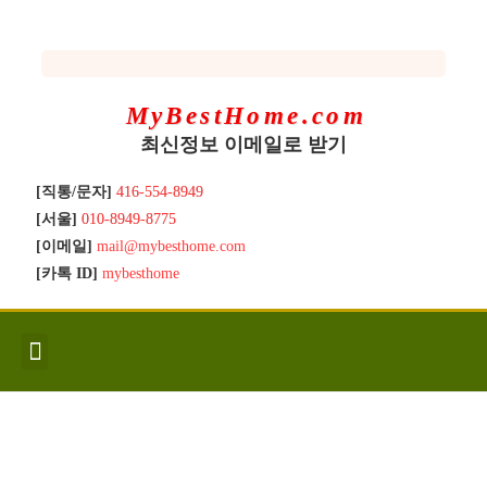
MyBestHome.com
최신정보 이메일로 받기
[직통/문자]
416-554-8949
[서울]
010-8949-8775
[이메일]
mail@mybesthome.com
[카톡 ID]
mybesthome
인사/소개
지역별 신규매물
Hot List
좋은 집 갖기
매매절차
분양콘도
분양절차
전매콘도
전매절차
동영상/칼럼
유용한정보
고객문의