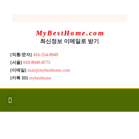
MyBestHome.com
최신정보 이메일로 받기
[직통/문자]
416-554-8949
[서울]
010-8949-8775
[이메일]
mail@mybesthome.com
[카톡 ID]
mybesthome
인사/소개
지역별 신규매물
Hot List
좋은 집 갖기
매매절차
분양콘도
분양절차
전매콘도
전매절차
동영상/칼럼
유용한정보
고객문의