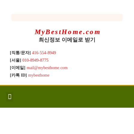
MyBestHome.com
최신정보 이메일로 받기
[직통/문자]
416-554-8949
[서울]
010-8949-8775
[이메일]
mail@mybesthome.com
[카톡 ID]
mybesthome
인사/소개
지역별 신규매물
Hot List
좋은 집 갖기
매매절차
분양콘도
분양절차
전매콘도
전매절차
동영상/칼럼
유용한정보
고객문의