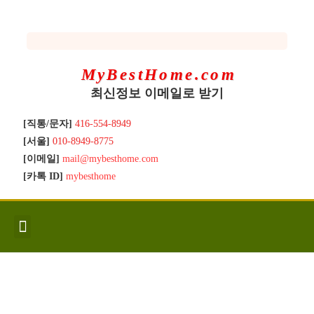
MyBestHome.com
최신정보 이메일로 받기
[직통/문자]
416-554-8949
[서울]
010-8949-8775
[이메일]
mail@mybesthome.com
[카톡 ID]
mybesthome
인사/소개
지역별 신규매물
Hot List
좋은 집 갖기
매매절차
분양콘도
분양절차
전매콘도
전매절차
동영상/칼럼
유용한정보
고객문의