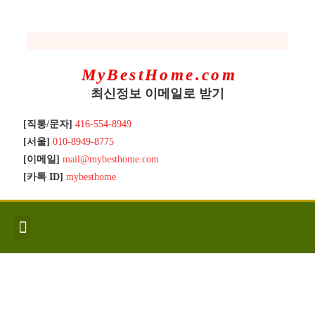
MyBestHome.com
최신정보 이메일로 받기
[직통/문자]
416-554-8949
[서울]
010-8949-8775
[이메일]
mail@mybesthome.com
[카톡 ID]
mybesthome
인사/소개
지역별 신규매물
Hot List
좋은 집 갖기
매매절차
분양콘도
분양절차
전매콘도
전매절차
동영상/칼럼
유용한정보
고객문의