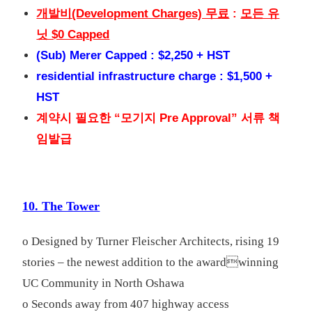
개발비(Development Charges) 무료
:
모든 유
닛 $0 Capped
(Sub) Merer Capped : $2,250 + HST
residential infrastructure charge : $1,500 +
HST
계약시 필요한 “모기지 Pre Approval” 서류 책
임발급
10. The Tower
o Designed by Turner Fleischer Architects, rising 19
stories – the newest addition to the awardwinning
UC Community in North Oshawa
o Seconds away from 407 highway access