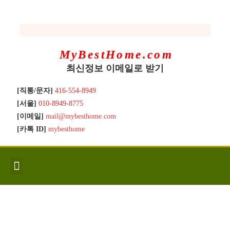
MyBestHome.com
최신정보 이메일로 받기
[직통/문자]
416-554-8949
[서울]
010-8949-8775
[이메일]
mail@mybesthome.com
[카톡 ID]
mybesthome
인사/소개
지역별 신규매물
Hot List
좋은 집 갖기
매매절차
분양콘도
분양절차
전매콘도
전매절차
동영상/칼럼
유용한정보
고객문의