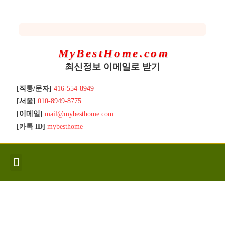
MyBestHome.com
최신정보 이메일로 받기
[직통/문자]
416-554-8949
[서울]
010-8949-8775
[이메일]
mail@mybesthome.com
[카톡 ID]
mybesthome
인사/소개
지역별 신규매물
Hot List
좋은 집 갖기
매매절차
분양콘도
분양절차
전매콘도
전매절차
동영상/칼럼
유용한정보
고객문의