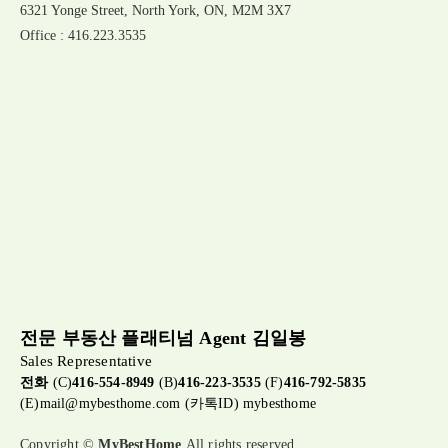
6321 Yonge Street, North York, ON, M2M 3X7
Office : 416.223.3535
전문 부동산 플래티넘 Agent 김일봉
Sales Representative
전화
(C)
416-554-8949
(B)
416-223-3535
(F)
416-792-5835
(E)
mail@mybesthome.com
(카톡ID) mybesthome
Copyright ©
MyBestHome
All rights reserved.