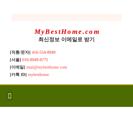
MyBestHome.com
최신정보 이메일로 받기
[직통/문자]
416-554-8949
[서울]
010-8949-8775
[이메일]
mail@mybesthome.com
[카톡 ID]
mybesthome
인사/소개
지역별 신규매물
Hot List
좋은 집 갖기
매매절차
분양콘도
분양절차
전매콘도
전매절차
동영상/칼럼
유용한정보
고객문의