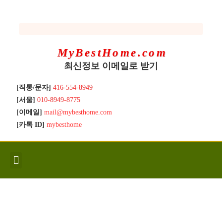
MyBestHome.com
최신정보 이메일로 받기
[직통/문자]
416-554-8949
[서울]
010-8949-8775
[이메일]
mail@mybesthome.com
[카톡 ID]
mybesthome
인사/소개
지역별 신규매물
Hot List
좋은 집 갖기
매매절차
분양콘도
분양절차
전매콘도
전매절차
동영상/칼럼
유용한정보
고객문의