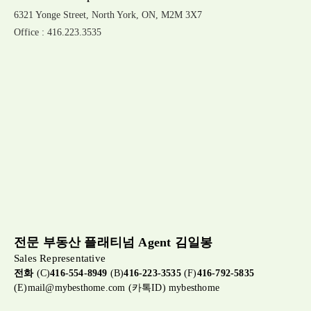
6321 Yonge Street, North York, ON, M2M 3X7
Office : 416.223.3535
전문 부동산 플래티넘 Agent 김일봉
Sales Representative
전화
(C)
416-554-8949
(B)
416-223-3535
(F)
416-792-5835
(E)
mail@mybesthome.com
(카톡ID) mybesthome