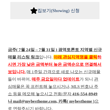
집보기(Showing) 신청
금주( 7월 24일 – 7월 31일 ) 광역토론토 지역별 신규
매물 리스팅 링크
입니다.
아래 관심지역명을 클릭
하
시면 가장 낮은 금액부터 높은 금액순으로 연결해서
보입니다.
매 1주일 간격으로 새로 나오는 신규매물
들이 바뀌어,
매주 금요일마다 업데이트
가 되니
관
심매물은 꼭 프린트해 놓으시거나, MLS 번호나 주
소 등을 메모해 놓으시고 전화/문자
416-554-8949
나 mail@mybesthome.com, 카톡( mybesthome )
으
로 연락
주시기 바랍니다.