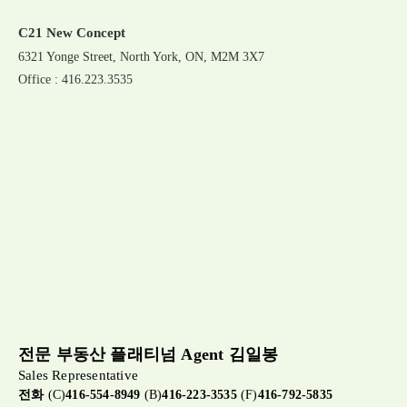
C21 New Concept
6321 Yonge Street, North York, ON, M2M 3X7
Office : 416.223.3535
전문 부동산 플래티넘 Agent 김일봉
Sales Representative
전화
(C)
416-554-8949
(B)
416-223-3535
(F)
416-792-5835