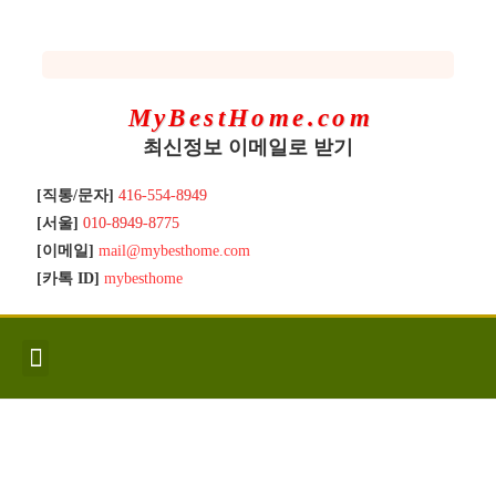
MyBestHome.com
최신정보 이메일로 받기
[직통/문자]
416-554-8949
[서울]
010-8949-8775
[이메일]
mail@mybesthome.com
[카톡 ID]
mybesthome
인사/소개
지역별 신규매물
Hot List
좋은 집 갖기
매매절차
분양콘도
분양절차
전매콘도
전매절차
동영상/칼럼
유용한정보
고객문의