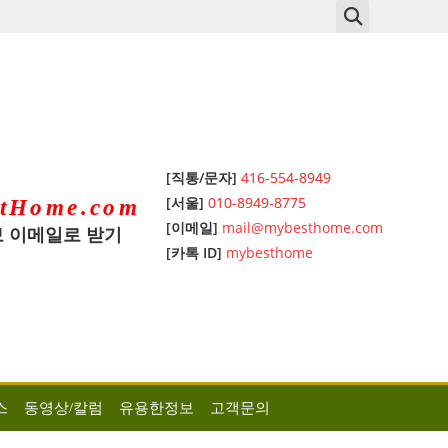
[직통/문자]
416-554-8949
[서울]
010-8949-8775
tHome.com
[이메일]
mail@mybesthome.com
 이메일로 받기
[카톡 ID]
mybesthome
스
동영상/칼럼
유용한정보
고객문의