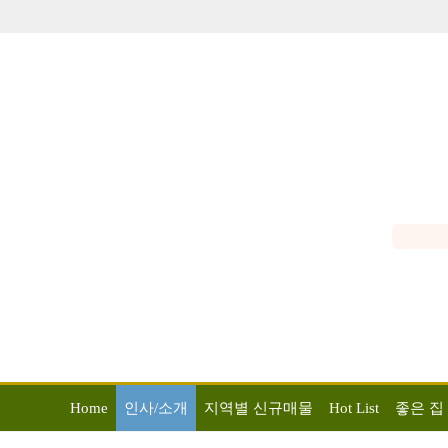
Home
인사/소개
지역별 신규매물
Hot List
좋은 집