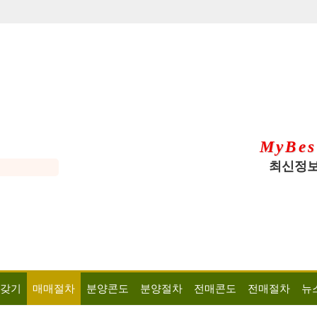
MyBes
최신정보
 갖기
매매절차
분양콘도
분양절차
전매콘도
전매절차
뉴