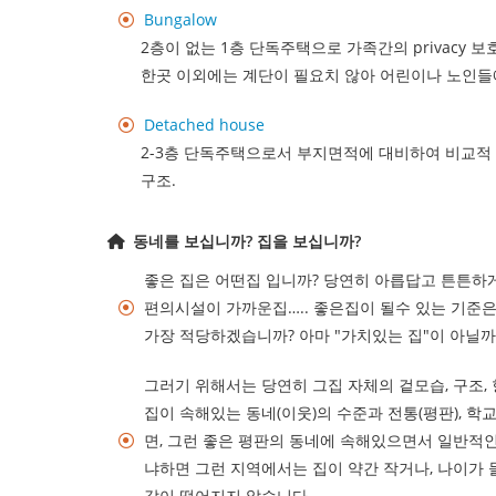
Bungalow
2층이 없는 1층 단독주택으로 가족간의 privacy 
한곳 이외에는 계단이 필요치 않아 어린이나 노인들
Detached house
2-3층 단독주택으로서 부지면적에 대비하여 비교적 
구조.
동네를 보십니까? 집을 보십니까?
좋은 집은 어떤집 입니까? 당연히 아릅답고 튼튼하게
편의시설이 가까운집….. 좋은집이 될수 있는 기준
가장 적당하겠습니까? 아마 "가치있는 집"이 아닐까
그러기 위해서는 당연히 그집 자체의 겉모습, 구조,
집이 속해있는 동네(이웃)의 수준과 전통(평판), 학
면, 그런 좋은 평판의 동네에 속해있으면서 일반적인
냐하면 그런 지역에서는 집이 약간 작거나, 나이가
값이 떨어지지 않습니다.