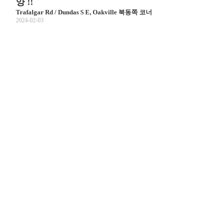
양 !!
Trafalgar Rd / Dundas S E, Oakville 북동쪽 코너
2024-02-03