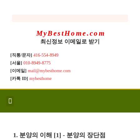
MyBestHome.com
최신정보 이메일로 받기
[직통/문자]
416-554-8949
[서울]
010-8949-8775
[이메일]
mail@mybesthome.com
[카톡 ID]
mybesthome
인사/소개
지역별 신규매물
Hot List
좋은 집 갖기
매매절차
분양콘도
분양절차
전매콘도
전매절차
동영상/칼럼
유용한정보
고객문의
1. 분양의 이해 [1] - 분양의 장단점