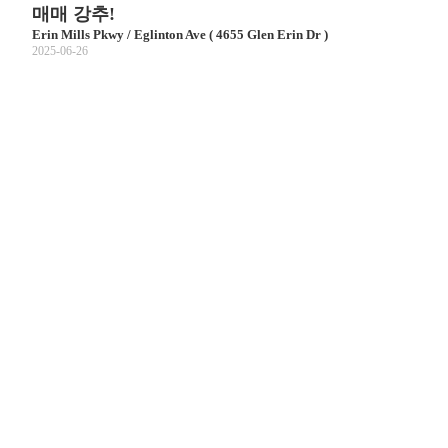
매매 강추!
Erin Mills Pkwy / Eglinton Ave ( 4655 Glen Erin Dr )
2025-06-26