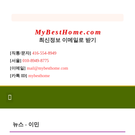
MyBestHome.com
최신정보 이메일로 받기
[직통/문자]
416-554-8949
[서울]
010-8949-8775
[이메일]
mail@mybesthome.com
[카톡 ID]
mybesthome
인사/소개
지역별 신규매물
Hot List
좋은 집 갖기
매매절차
분양콘도
분양절차
전매콘도
전매절차
동영상/칼럼
유용한정보
고객문의
뉴스 - 이민